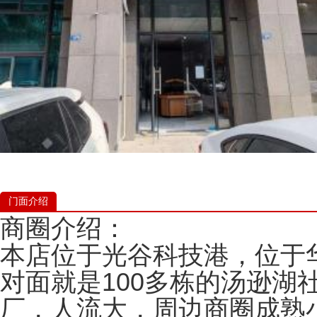
门面介绍
商圈‬介绍：
本店位‬于光谷科技港，‬位于
对面就是100多栋的‬汤逊湖
厂，人流大，‬周边商圈成熟小