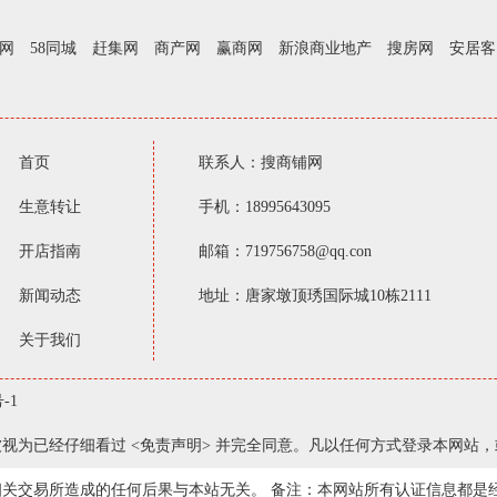
网
58同城
赶集网
商产网
赢商网
新浪商业地产
搜房网
安居客
首页
联系人：搜商铺网
生意转让
手机：18995643095
开店指南
邮箱：719756758@qq.con
新闻动态
地址：唐家墩顶琇国际城10栋2111
关于我们
-1
视为已经仔细看过 <免责声明> 并完全同意。凡以任何方式登录本网站
关交易所造成的任何后果与本站无关。 备注：本网站所有认证信息都是